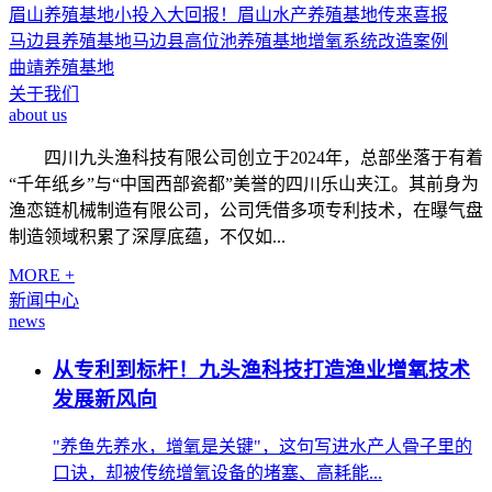
眉山养殖基地
小投入大回报！眉山水产养殖基地传来喜报
马边县养殖基地
马边县高位池养殖基地增氧系统改造案例
曲靖养殖基地
关于我们
about us
四川九头渔科技有限公司创立于2024年，总部坐落于有着
“千年纸乡”与“中国西部瓷都”美誉的四川乐山夹江。其前身为
渔恋链机械制造有限公司，公司凭借多项专利技术，在曝气盘
制造领域积累了深厚底蕴，不仅如...
MORE +
新闻中心
news
从专利到标杆！九头渔科技打造渔业增氧技术
发展新风向
"养鱼先养水，增氧是关键"，这句写进水产人骨子里的
口诀，却被传统增氧设备的堵塞、高耗能...