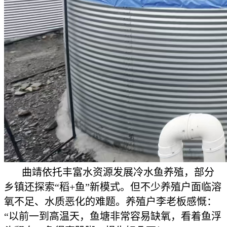
曲靖依托丰富水资源发展冷水鱼养殖，部分
乡镇还探索“稻+鱼”新模式。但不少养殖户面临溶
氧不足、水质恶化的难题。养殖户李老板感慨：
“以前一到高温天，鱼塘非常容易缺氧，看着鱼浮